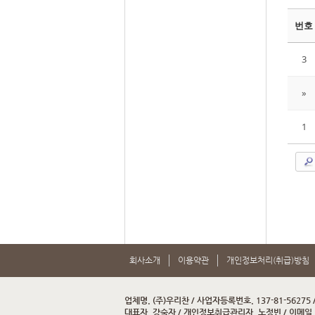
번호
3
»
1
회사소개
이용약관
개인정보처리(취급)방침
업체명. (주)우리찬 / 사업자등록번호. 137-81-56275
대표자. 강숙자 / 개인정보취급관리자. 노정빈 / 이메일. wo