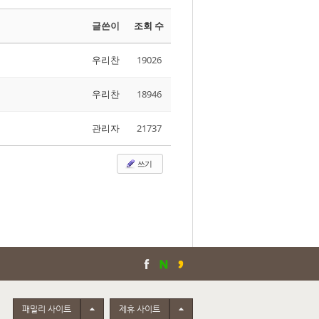
글쓴이
조회 수
우리찬
19026
우리찬
18946
관리자
21737
쓰기
Toggle Dropdown
Toggle Dropdown
패밀리 사이트
제휴 사이트