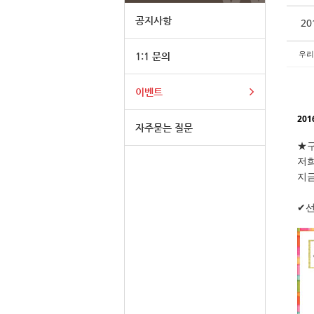
공지사항
2
우리
1:1 문의
이벤트
20
자주묻는 질문
★구
저
지금
✔