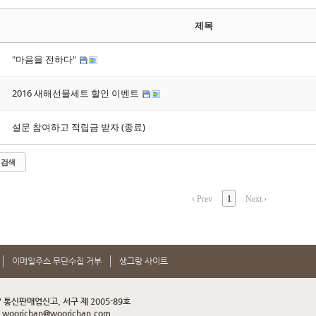
제목
"마음을 전하다"
2016 새해선물세트 할인 이벤트
설문 참여하고 적립금 받자 (종료)
검색
‹ Prev
1
Next ›
이메일주소 무단수집 거부
생그랑 사이트
 / 통신판매업신고. 서구 제 2005-89호
orichan@woorichan.com