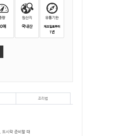
40매
국내산
제조일로부터
1년
조리법
, 도시락 준비할 때