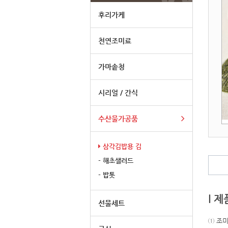
후리가케
천연조미료
가마솥청
시리얼 / 간식
수산물가공품
삼각김밥용 김
-
해초샐러드
-
밥톳
l 제
선물세트
① 조미