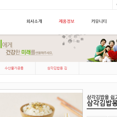
회사소개
제품정보
커뮤니티
수산물가공품
삼각김밥용 김
삼각김밥을 쉽
삼각김밥용