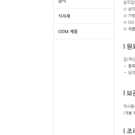
급식
삼각김
② 삼
③ 가
식자재
④ IS
⑤ 제
ODM 제품
l 원
김(국산
• 품목
• 삼각
l 보
직사광
(개봉 
l 조