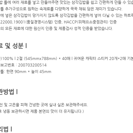
밥 틀에 여러 재료를 넣고 만들어주면 맛있는 삼각김밥을 쉽고 간편하게 만들 수 있
각틀 추가구성으로 원하는 속재료를 다양하게 꾹꾹 채워 담은 재미가 있습니다.
방에 넣은 삼각김밥이 망가지지 않도록 삼각김밥을 간편하게 넣어 다닐 수 있는 하트
O 22000,19001(품질경영시스템) 인증, HACCP(위해요소중점관리) 인증
품의 모든 재료에 대한 원산지 인증 및 제품검사 성적 인증을 받았습니다.
료 및 성분 l
)100% l 2절 (545mmx788mm) * 40매 l 귀여운 캐릭터 스티커 20개*2매 
보고번호 : 200703200514
틀: 한면 90mm * 높이 45mm
관방법 l
선 및 고온을 피해 건냉한 곳에 실내 실온 보관해주세요.
후 냉동 보관하시면 제품 본연의 맛이 더 유지됩니다.)
리법 l