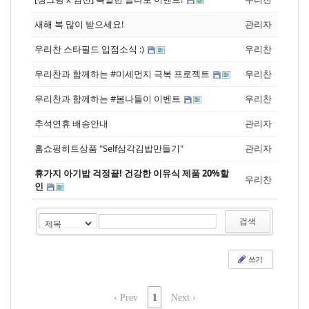
새해 복 많이 받으세요!
관리자
우리찬 스타필드 입점소식 :)
우리찬
우리찬과 함께하는 #미세먼지 극복 프로젝트
우리찬
우리찬과 함께하는 #봄나들이 이벤트
우리찬
추석연휴 배송안내
관리자
홈쇼핑히트상품 "Self삼각김밥만들기"
관리자
휴가지 아기밥 걱정끝! 건강한 이유식 제품 20%할
우리찬
인
검색
쓰기
‹ Prev
1
Next ›